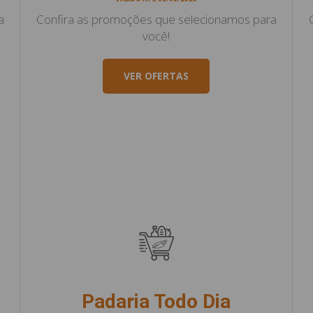
a
Confira as promoções que selecionamos para
você!
VER OFERTAS
Padaria Todo Dia