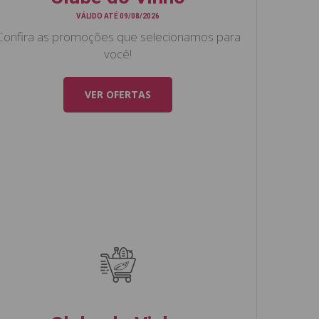
VÁLIDO ATÉ 09/08/2026
Confira as promoções que selecionamos para
você!
VER OFERTAS