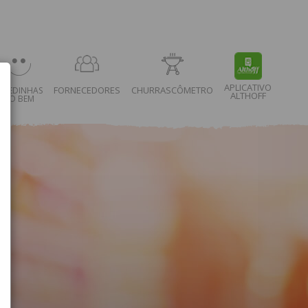
APLICATIVO
FORNECEDORES
CHURRASCÔMETRO
OEDINHAS
ALTHOFF
DO BEM