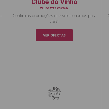
Clube do Vinho
VÁLIDO ATÉ 09/08/2026
a
Confira as promoções que selecionamos para
você!
VER OFERTAS