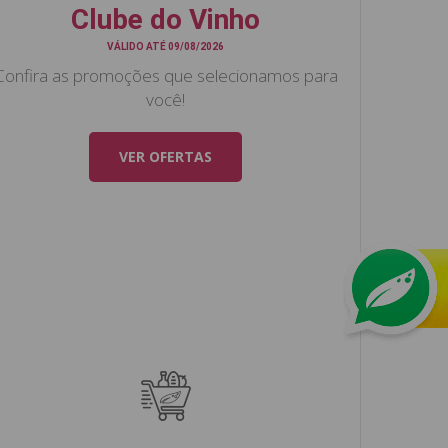
Clube do Vinho
VÁLIDO ATÉ 09/08/2026
Confira as promoções que selecionamos para
você!
VER OFERTAS