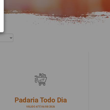
Padaria Todo Dia
VÁLIDO ATÉ 06/08/2026