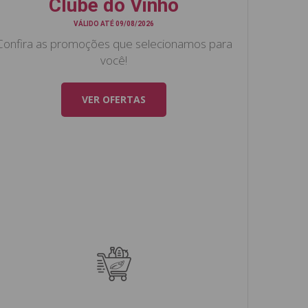
Clube do Vinho
VÁLIDO ATÉ 09/08/2026
Confira as promoções que selecionamos para
você!
VER OFERTAS