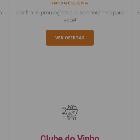
VÁLIDO ATÉ 06/08/2026
a
Confira as promoções que selecionamos para
você!
VER OFERTAS
Clube do Vinho