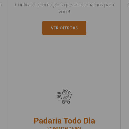
a
Confira as promoções que selecionamos para
você!
VER OFERTAS
Padaria Todo Dia
VÁLIDO ATÉ 06/08/2026