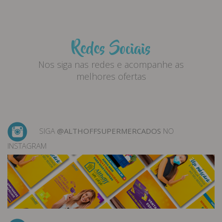
Redes Sociais
Nos siga nas redes e acompanhe as
melhores ofertas
SIGA
@ALTHOFFSUPERMERCADOS
NO
INSTAGRAM