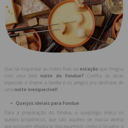
Que tal esquentar as noites frias da
estação
que chegou
com uma bela
noite do fondue?
Confira as dicas
especiais e chame a família e os amigos pra desfrutar de
uma
noite inesquecível!
Queijos ideiais para Fondue
Para a preparação do fondue, o queijólogo indica os
queijos propiônicos, que são aqueles de massa aberta
que possuem olhaduras (buraquinhos), como o Gruyère, o