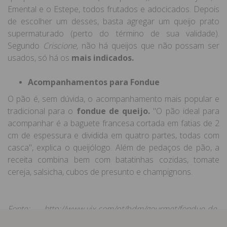
Emental e o Estepe, todos frutados e adocicados. Depois
de escolher um desses, basta agregar um queijo prato
supermaturado (perto do término de sua validade).
Segundo
Criscione,
não há queijos que não possam ser
usados, só há os
mais indicados.
Acompanhamentos para Fondue
O pão é, sem dúvida, o acompanhamento mais popular e
tradicional para o
fondue de queijo.
"O pão ideal para
acompanhar é a baguete francesa cortada em fatias de 2
cm de espessura e dividida em quatro partes, todas com
casca", explica o queijólogo. Além de pedaços de pão, a
receita combina bem com batatinhas cozidas, tomate
cereja, salsicha, cubos de presunto e champignons.
Fonte: http://www.vix.com/pt/bdm/gourmet/fondue-de-
queijo-dicas-de-acompanhamentos-e-queijos