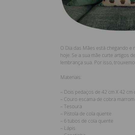
O Dia das Mães está chegando e na
hoje. Se a sua mãe curte artigos
lembrança sua. Por isso, trouxemo
Materiais:
– Dois pedaços de 42 cm X 42 cm d
– Couro escama de cobra marrom e
– Tesoura
– Pistola de cola quente
– 6 tubos de cola quente
– Lápis