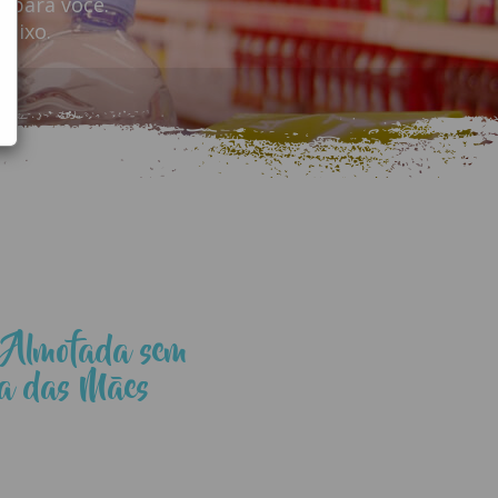
 para você.
aixo.
 Almofada sem
ia das Mães