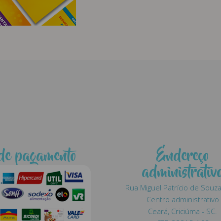
de pagamento
Endereço
administrativ
Rua Miguel Patrício de Souza
Centro administrativo
Ceará, Criciúma - SC.