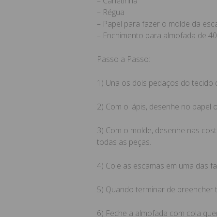
– Canetinha
– Régua
– Papel para fazer o molde da es
– Enchimento para almofada de 40
Passo a Passo:
1) Una os dois pedaços do tecido 
2) Com o lápis, desenhe no papel o
3) Com o molde, desenhe nas cost
todas as peças.
4) Cole as escamas em uma das fac
5) Quando terminar de preencher 
6) Feche a almofada com cola que