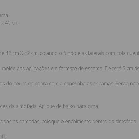
cama
 x 40 cm.
de 42 cm X 42 cm, colando o fundo e as laterais com cola quent
 molde das aplicações em formato de escama. Ele terá 5 cm de 
as do couro de cobra com a canetinha as escamas. Serão nece
es da almofada. Aplique de baixo para cima.
todas as camadas, coloque o enchimento dentro da almofada.
nte.