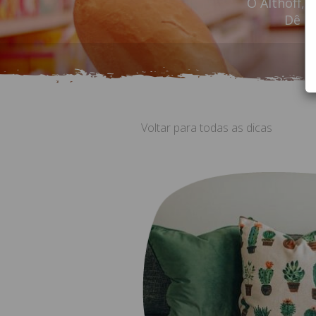
O Althoff,
Dê u
Voltar para todas as dicas