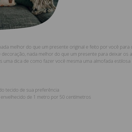
da melhor do que um presente original e feito por você para da
 de decoração, nada melhor do que um presente para deixar os
s uma dica de como fazer você mesma uma almofada estilosa e 
o tecido de sua preferência
nvelhecido de 1 metro por 50 centímetros