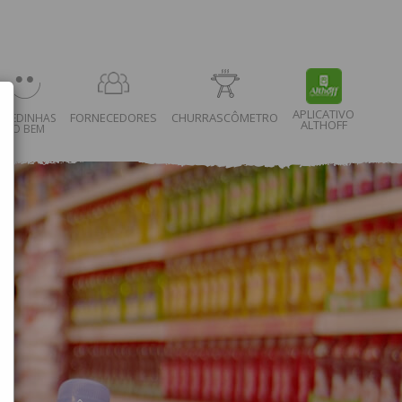
APLICATIVO
FORNECEDORES
CHURRASCÔMETRO
OEDINHAS
ALTHOFF
DO BEM