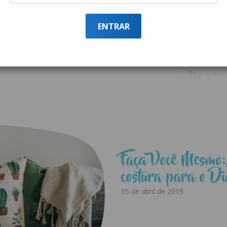
 preocupado com o seu bem estar, tem algumas dicas
ma espiadinha no que preparamos para você logo ab
ENTRAR
Faça Você Mesmo:
costura para o D
05 de abril de 2019