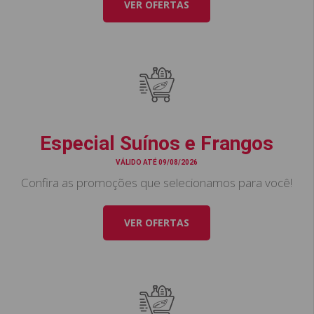
VER OFERTAS
Especial Suínos e Frangos
VÁLIDO ATÉ 09/08/2026
Confira as promoções que selecionamos para você!
VER OFERTAS