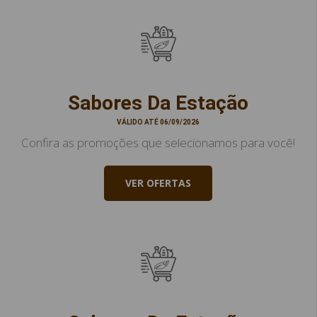
Sabores Da Estação
VÁLIDO ATÉ 06/09/2026
Confira as promoções que selecionamos para você!
VER OFERTAS