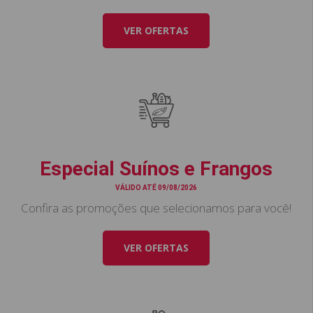
VER OFERTAS
Especial Suínos e Frangos
VÁLIDO ATÉ 09/08/2026
Confira as promoções que selecionamos para você!
VER OFERTAS