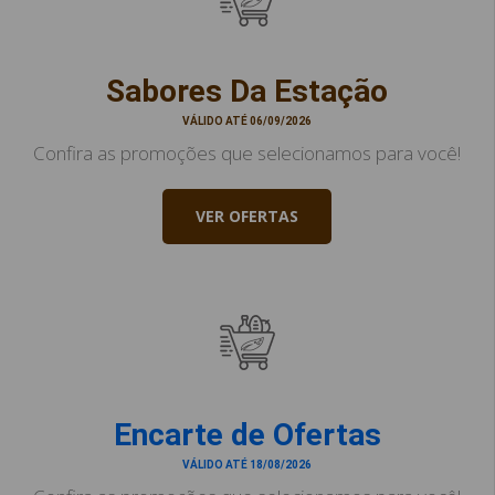
Sabores Da Estação
VÁLIDO ATÉ 06/09/2026
Confira as promoções que selecionamos para você!
VER OFERTAS
Encarte de Ofertas
VÁLIDO ATÉ 18/08/2026