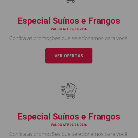
Especial Suínos e Frangos
VÁLIDO ATÉ 09/08/2026
Confira as promoções que selecionamos para você!
VER OFERTAS
Especial Suínos e Frangos
VÁLIDO ATÉ 09/08/2026
Confira as promoções que selecionamos para você!