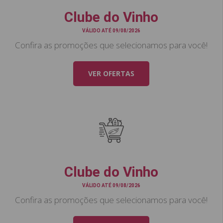
Clube do Vinho
VÁLIDO ATÉ 09/08/2026
Confira as promoções que selecionamos para você!
VER OFERTAS
Clube do Vinho
VÁLIDO ATÉ 09/08/2026
Confira as promoções que selecionamos para você!