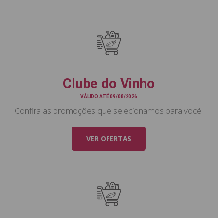
Clube do Vinho
VÁLIDO ATÉ 09/08/2026
Confira as promoções que selecionamos para você!
VER OFERTAS