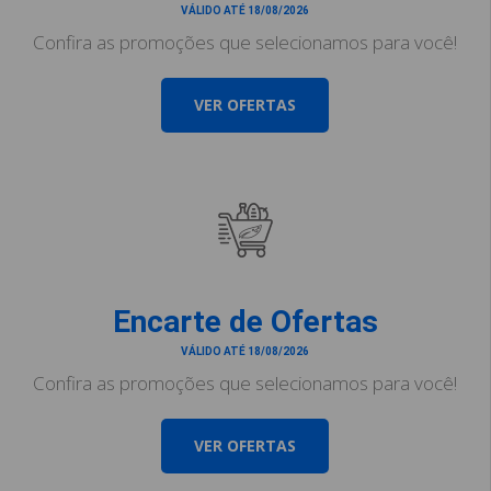
VÁLIDO ATÉ 18/08/2026
Confira as promoções que selecionamos para você!
VER OFERTAS
Encarte de Ofertas
VÁLIDO ATÉ 18/08/2026
Confira as promoções que selecionamos para você!
VER OFERTAS