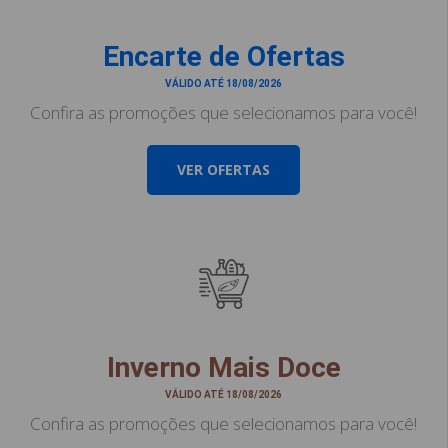
Encarte de Ofertas
VÁLIDO ATÉ 18/08/2026
Confira as promoções que selecionamos para você!
VER OFERTAS
Inverno Mais Doce
VÁLIDO ATÉ 18/08/2026
Confira as promoções que selecionamos para você!