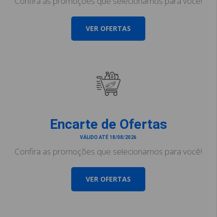
Confira as promoções que selecionamos para você!
VER OFERTAS
Encarte de Ofertas
VÁLIDO ATÉ 18/08/2026
Confira as promoções que selecionamos para você!
VER OFERTAS