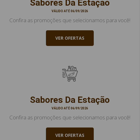
Sabores Da Estação
VÁLIDO ATÉ 06/09/2026
Confira as promoções que selecionamos para você!
VER OFERTAS
Sabores Da Estação
VÁLIDO ATÉ 06/09/2026
Confira as promoções que selecionamos para você!
VER OFERTAS