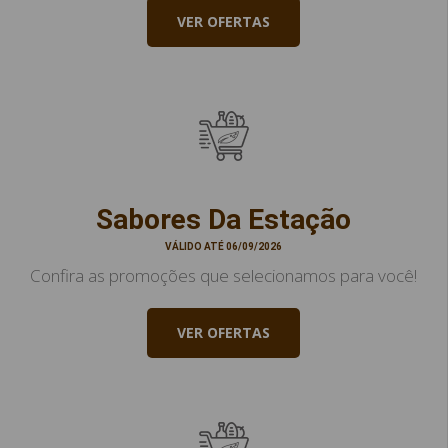
VER OFERTAS
Sabores Da Estação
VÁLIDO ATÉ 06/09/2026
Confira as promoções que selecionamos para você!
VER OFERTAS