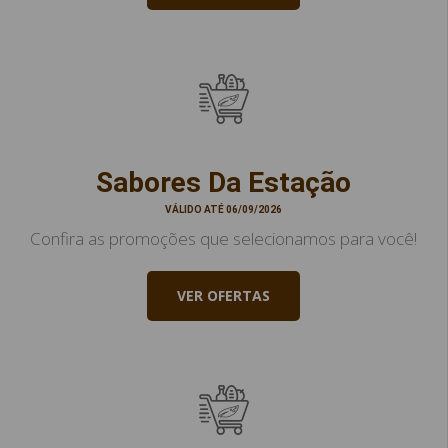
Sabores Da Estação
VÁLIDO ATÉ 06/09/2026
Confira as promoções que selecionamos para você!
VER OFERTAS