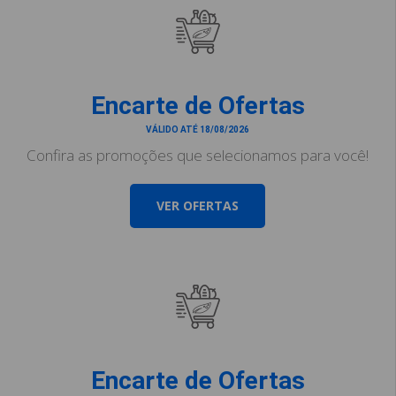
Encarte de Ofertas
VÁLIDO ATÉ 18/08/2026
Confira as promoções que selecionamos para você!
VER OFERTAS
Encarte de Ofertas