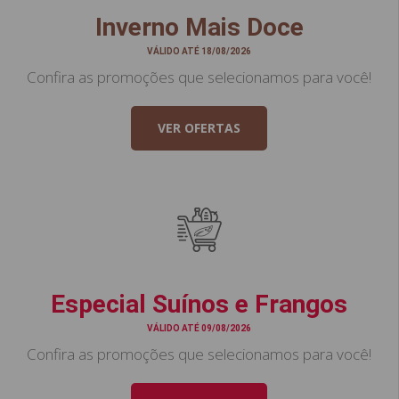
Inverno Mais Doce
VÁLIDO ATÉ 18/08/2026
Confira as promoções que selecionamos para você!
VER OFERTAS
Especial Suínos e Frangos
VÁLIDO ATÉ 09/08/2026
Confira as promoções que selecionamos para você!