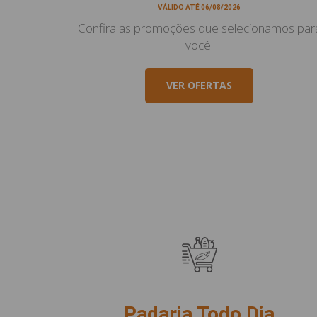
VÁLIDO ATÉ 06/08/2026
Confira as promoções que selecionamos par
você!
VER OFERTAS
Padaria Todo Dia