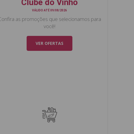
Clube do Vinho
VÁLIDO ATÉ 09/08/2026
Confira as promoções que selecionamos para
você!
VER OFERTAS