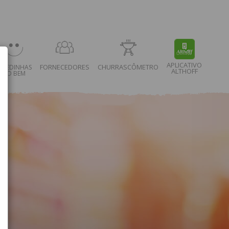
APLICATIVO
FORNECEDORES
CHURRASCÔMETRO
OEDINHAS
ALTHOFF
DO BEM