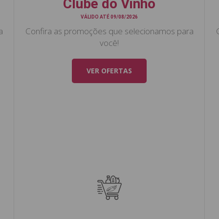
Clube do Vinho
VÁLIDO ATÉ 09/08/2026
a
Confira as promoções que selecionamos para
você!
VER OFERTAS