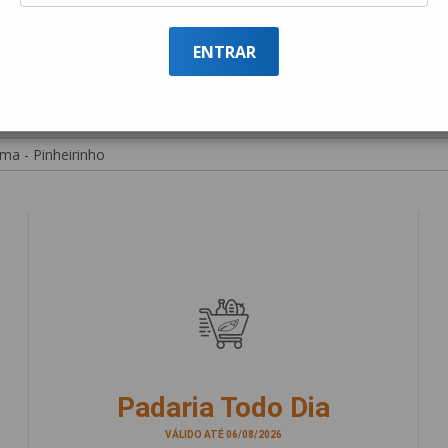
ENTRAR
tá vendo as ofertas da loja:
Padaria Todo Dia
VÁLIDO ATÉ 06/08/2026