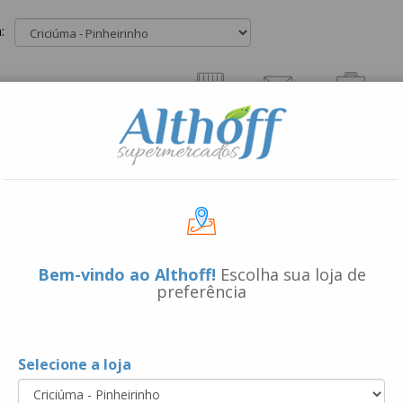
:
FALE
VAGAS
EMPRESA
M
CONOSCO
DISPONÍVEIS
Bem-vindo ao Althoff!
Escolha sua loja de
preferência
Encartes
Selecione a loja