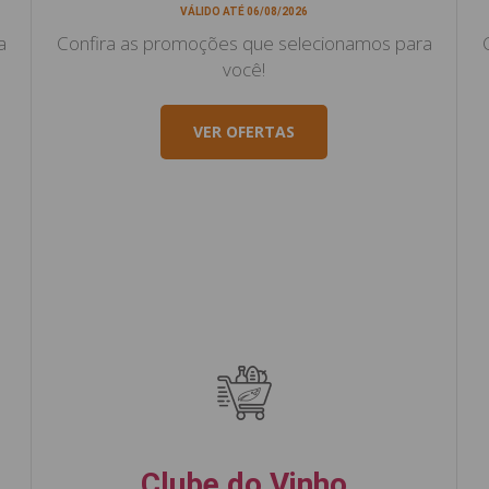
VÁLIDO ATÉ 06/08/2026
a
Confira as promoções que selecionamos para
você!
VER OFERTAS
Clube do Vinho