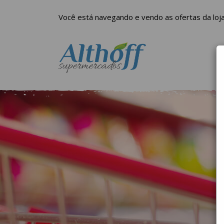
Você está navegando e vendo as ofertas da loja