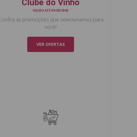
Clube do Vinho
VÁLIDO ATÉ 09/08/2026
Confira as promoções que selecionamos para
você!
VER OFERTAS