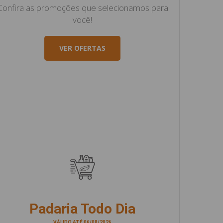
Confira as promoções que selecionamos para
você!
VER OFERTAS
Padaria Todo Dia
VÁLIDO ATÉ 06/08/2026