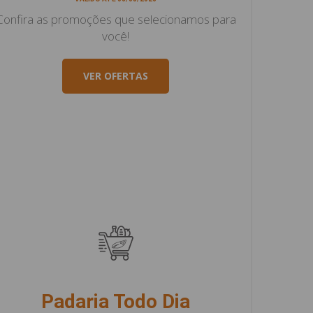
Confira as promoções que selecionamos para
você!
VER OFERTAS
Padaria Todo Dia