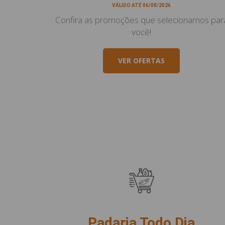
VÁLIDO ATÉ 06/08/2026
Confira as promoções que selecionamos par
você!
VER OFERTAS
Padaria Todo Dia