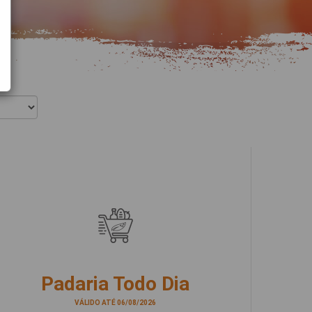
Padaria Todo Dia
VÁLIDO ATÉ 06/08/2026