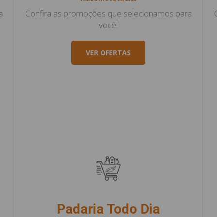
a
Confira as promoções que selecionamos para
você!
VER OFERTAS
Padaria Todo Dia