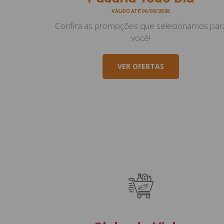
VÁLIDO ATÉ 06/08/2026
Confira as promoções que selecionamos par
você!
VER OFERTAS