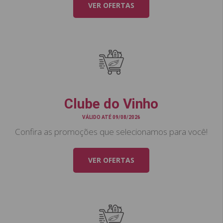
VER OFERTAS
Clube do Vinho
VÁLIDO ATÉ 09/08/2026
Confira as promoções que selecionamos para você!
VER OFERTAS