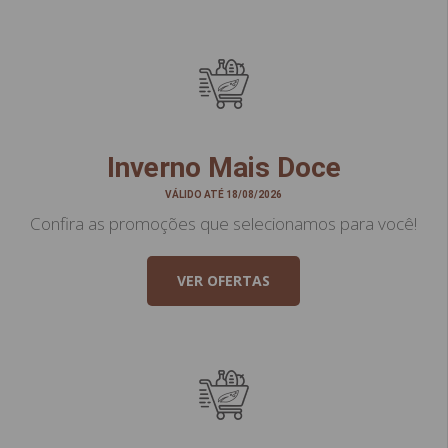
Inverno Mais Doce
VÁLIDO ATÉ 18/08/2026
Confira as promoções que selecionamos para você!
VER OFERTAS