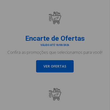
Encarte de Ofertas
VÁLIDO ATÉ 18/08/2026
Confira as promoções que selecionamos para você!
VER OFERTAS