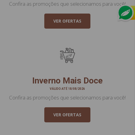
Confira as promoções que selecionamos para você!
VER OFERTAS
Inverno Mais Doce
VÁLIDO ATÉ 18/08/2026
Confira as promoções que selecionamos para você!
VER OFERTAS