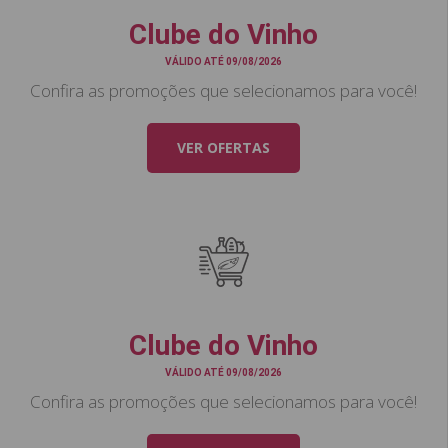
Clube do Vinho
VÁLIDO ATÉ 09/08/2026
Confira as promoções que selecionamos para você!
VER OFERTAS
Clube do Vinho
VÁLIDO ATÉ 09/08/2026
Confira as promoções que selecionamos para você!