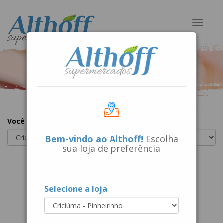
Toggle
navigat
Encartes
Você está vendo as ofertas da loja:
Bem-vindo ao Althoff!
Escolha
sua loja de preferência
Selecione a loja
Clube do Vinho