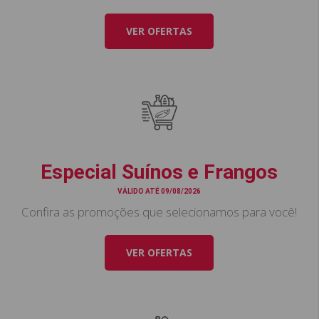
VER OFERTAS
Especial Suínos e Frangos
VÁLIDO ATÉ 09/08/2026
Confira as promoções que selecionamos para você!
VER OFERTAS