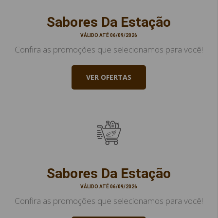
Sabores Da Estação
VÁLIDO ATÉ 06/09/2026
Confira as promoções que selecionamos para você!
VER OFERTAS
Sabores Da Estação
VÁLIDO ATÉ 06/09/2026
Confira as promoções que selecionamos para você!