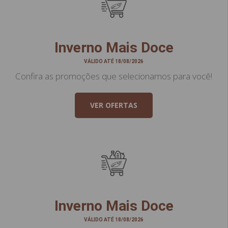
Inverno Mais Doce
VÁLIDO ATÉ 18/08/2026
Confira as promoções que selecionamos para você!
VER OFERTAS
Inverno Mais Doce
VÁLIDO ATÉ 18/08/2026