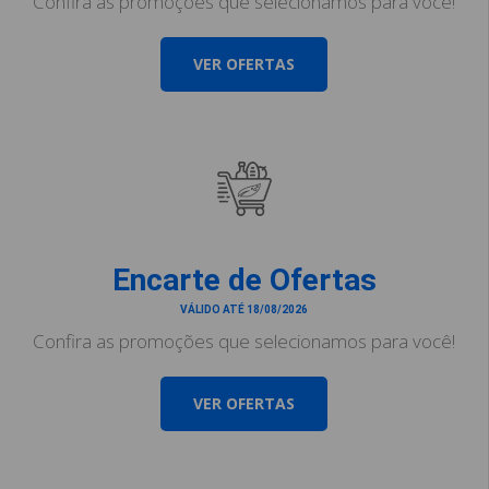
Confira as promoções que selecionamos para você!
VER OFERTAS
Encarte de Ofertas
VÁLIDO ATÉ 18/08/2026
Confira as promoções que selecionamos para você!
VER OFERTAS