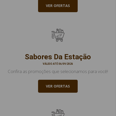
VER OFERTAS
Sabores Da Estação
VÁLIDO ATÉ 06/09/2026
Confira as promoções que selecionamos para você!
VER OFERTAS