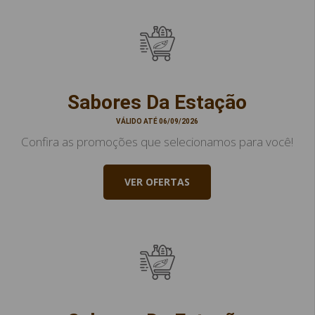
Sabores Da Estação
VÁLIDO ATÉ 06/09/2026
Confira as promoções que selecionamos para você!
VER OFERTAS