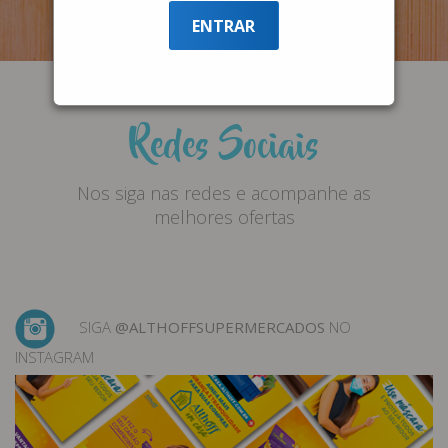
ENTRAR
Redes Sociais
Nos siga nas redes e acompanhe as
melhores ofertas
SIGA
@ALTHOFFSUPERMERCADOS
NO
INSTAGRAM