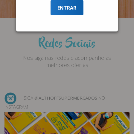
ENTRAR
Redes Sociais
Nos siga nas redes e acompanhe as
melhores ofertas
SIGA
@ALTHOFFSUPERMERCADOS
NO
INSTAGRAM