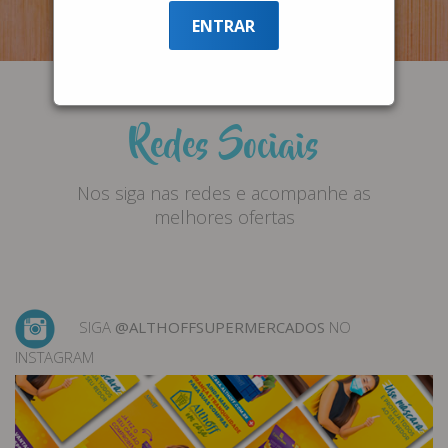
ENTRAR
Redes Sociais
Nos siga nas redes e acompanhe as
melhores ofertas
SIGA
@ALTHOFFSUPERMERCADOS
NO
INSTAGRAM