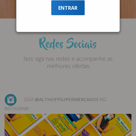
ENTRAR
Redes Sociais
Nos siga nas redes e acompanhe as
melhores ofertas
SIGA
@ALTHOFFSUPERMERCADOS
NO
INSTAGRAM